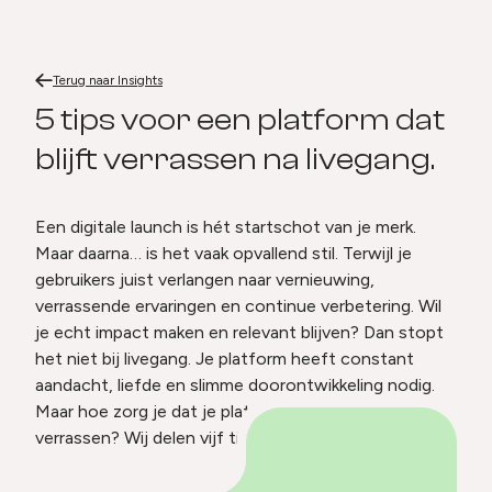
Terug naar
5 tips voor een platform dat blijft verrassen na livegang.
Home
Terug naar
Insights
5 tips voor een platform dat bli
5 tips voor een platform dat
blijft verrassen na livegang.
Een digitale launch is hét startschot van je merk.
Maar daarna… is het vaak opvallend stil. Terwijl je
gebruikers juist verlangen naar vernieuwing,
verrassende ervaringen en continue verbetering. Wil
je echt impact maken en relevant blijven? Dan stopt
het niet bij livegang. Je platform heeft constant
aandacht, liefde en slimme doorontwikkeling nodig.
Maar hoe zorg je dat je platform blijft prikkelen en
verrassen? Wij delen vijf tips die het verschil maken.