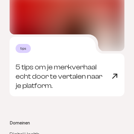
tips
5 tips om je merkverhaal
5
echt door te vertalen naar
je platform.
b
Domeinen