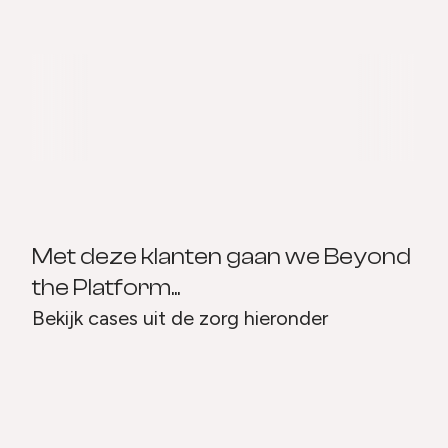
nieuwste technologieën, van AI tot
behoeften van ziekenhuizen,
geavanceerde data-analyse en
zorgnetwerken en regionale
slimme integraties.
samenwerkingsverbanden.
Met deze klanten gaan we Beyond
the Platform...
Bekijk cases uit de zorg hieronder