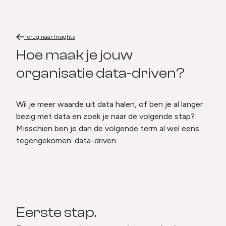
Terug naar
Hoe maak je jouw organisatie data-driven?
Home
Terug naar
Insights
Hoe maak je jouw organisatie 
Hoe maak je jouw
organisatie data-driven?
Wil je meer waarde uit data halen, of ben je al langer
bezig met data en zoek je naar de volgende stap?
Misschien ben je dan de volgende term al wel eens
tegengekomen: data-driven.
Eerste stap.