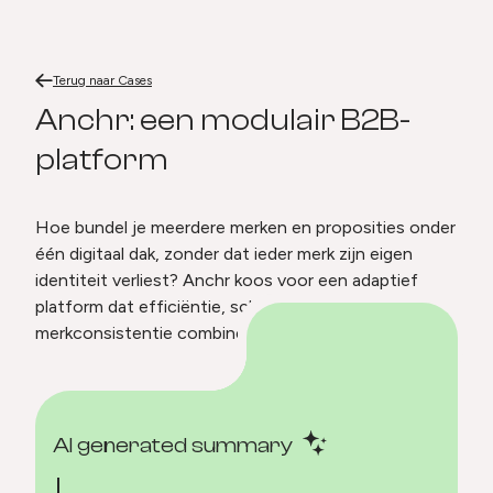
Terug naar
Anchr.
Home
Terug naar
Cases
Anchr.
Anchr: een modulair B2B-
platform
Hoe bundel je meerdere merken en proposities onder
één digitaal dak, zonder dat ieder merk zijn eigen
identiteit verliest? Anchr koos voor een adaptief
platform dat efficiëntie, schaalbaarheid én
merkconsistentie combineert.
AI generated summary