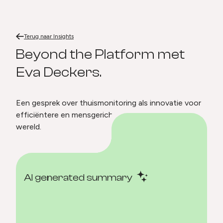
Terug naar
Beyond the Platform met Eva Deckers.
Home
Terug naar
Insights
Beyond the Platform met Eva D
Beyond the Platform met
Eva Deckers.
Een gesprek over thuismonitoring als innovatie voor
efficiëntere en mensgerichte zorg in een digitale
wereld.
AI generated summary