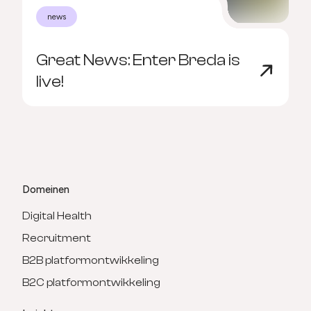
news
Great News: Enter Breda is
D
live!
v
Domeinen
Digital Health
Recruitment
B2B platformontwikkeling
B2C platformontwikkeling