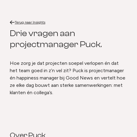
Terug naar
Drie vragen aan projectmanager Puck.
Home
Terug naar
Insights
Drie vragen aan projectmanag
Drie vragen aan
projectmanager Puck.
Hoe zorg je dat projecten soepel verlopen én dat
het team goed in z’n vel zit? Puck is projectmanager
én happiness manager bij Good News en vertelt hoe
ze elke dag bouwt aan sterke samenwerkingen: met
klanten én collega’s.
Over Puck