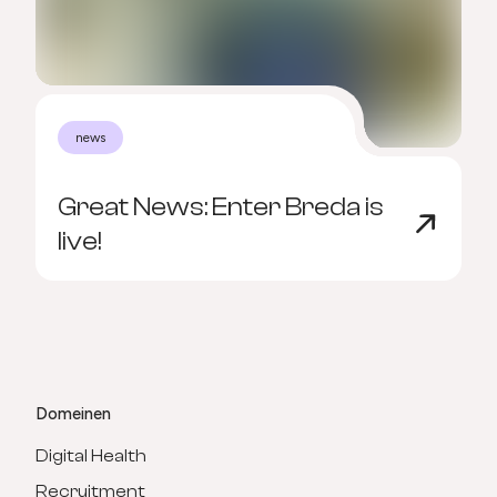
news
Great News: Enter Breda is
D
live!
v
Domeinen
Digital Health
Recruitment