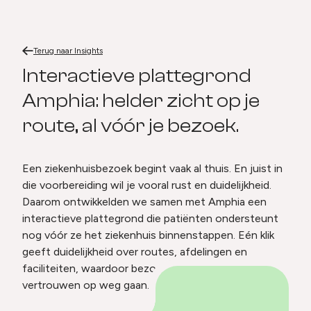
Terug naar
Interactieve plattegrond Amphia: helder zicht op je route, al vóór je bezoek.
Home
Terug naar
Insights
Interactieve plattegrond Amphia:
Interactieve plattegrond
Amphia: helder zicht op je
route, al vóór je bezoek.
Een ziekenhuisbezoek begint vaak al thuis. En juist in
die voorbereiding wil je vooral rust en duidelijkheid.
Daarom ontwikkelden we samen met Amphia een
interactieve plattegrond die patiënten ondersteunt
nog vóór ze het ziekenhuis binnenstappen. Eén klik
geeft duidelijkheid over routes, afdelingen en
faciliteiten, waardoor bezoekers met meer rust en
vertrouwen op weg gaan.