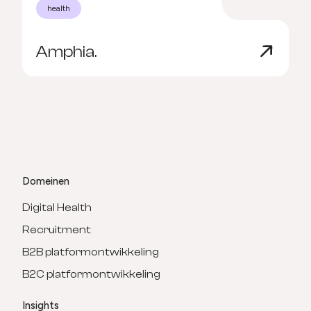
health
Amphia.
G
v
Domeinen
Digital Health
Recruitment
B2B platformontwikkeling
B2C platformontwikkeling
Insights