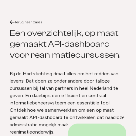
Terug naar
Hartstichting.
Home
Terug naar
Cases
Hartstichting.
Een overzichtelijk, op maat
gemaakt API-dashboard
voor reanimatiecursussen.
Bij de Hartstichting draait alles om het redden van
levens. Dat doen ze onder andere door talloze
cursussen bij tal van partners in heel Nederland te
geven. En daarbij is een efficiënt en centraal
informatiebeheersysteem een essentiële tool.
Ontdek hoe we samenwerkten om een op maat
gemaakt API-dashboard te ontwikkelen dat naadloze
administratie mogelijk maakt voor al hun
reanimatieonderwijs.