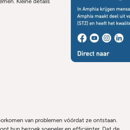
men. Kleine details
voorkomen van problemen vóórdat ze ontstaan.
oopt hun bezoek soepeler en efficiënter. Dat de