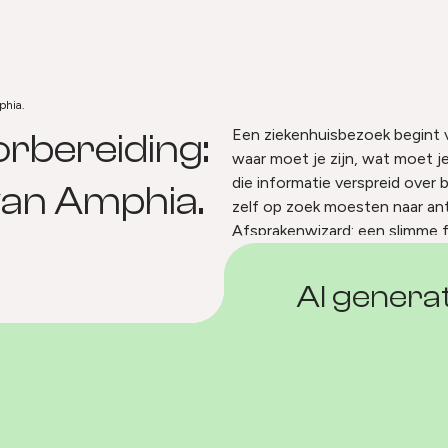
phia.
orbereiding: de Afsprak
Een ziekenhuisbezoek begint vaa
rbereiding:
waar moet je zijn, wat moet je
die informatie verspreid over 
an Amphia.
zelf op zoek moesten naar a
Afsprakenwizard: een slimme f
de juiste informatie voor hun
AI gener