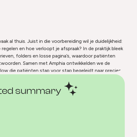
enwizard van Amphia.
k al thuis. Juist in die voorbereiding wil je duidelijkheid:
 regelen en hoe verloopt je afspraak? In de praktijk bleek
brieven, folders en losse pagina’s, waardoor patiënten
ntwoorden. Samen met Amphia ontwikkelden we de
low die patiënten stap voor stap begeleidt naar precies
 bezoek.
ated summary