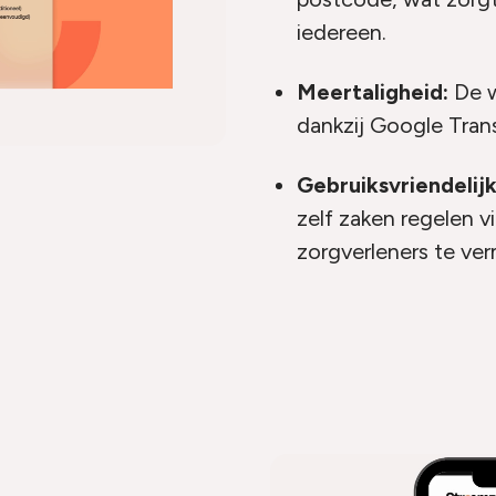
iedereen.
Meertaligheid:
De w
dankzij Google Trans
Gebruiksvriendelij
zelf zaken regelen 
zorgverleners te ve