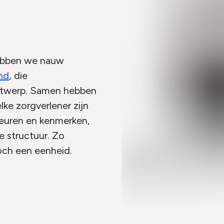
hebben we nauw
nd
, die
ontwerp. Samen hebben
lke zorgverlener zijn
kleuren en kenmerken,
 structuur. Zo
toch een eenheid.