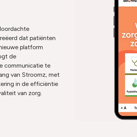
doordachte
reëerd dat patiënten
t nieuwe platform
ogt de
ige communicatie te
vang van Stroomz, met
ring in de efficiëntie
liteit van zorg.